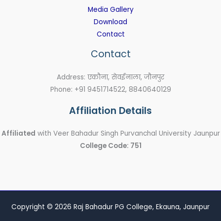
Media Gallery
Download
Contact
Contact
Address: एकौना, सेवईनाला, जौनपुर
Phone: +91 9451714522, 8840640129
Affiliation Details
Affiliated
with Veer Bahadur Singh Purvanchal University Jaunpur
College Code: 751
Copyright © 2026 Raj Bahadur PG College, Ekauna, Jaunpur