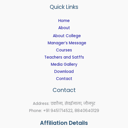
Quick Links
Home
About
About College
Manager’s Message
Courses
Teachers and Satffs
Media Gallery
Download
Contact
Contact
Address: एकौना, सेवईनाला, जौनपुर
Phone: +91 9451714522, 8840640129
Affiliation Details